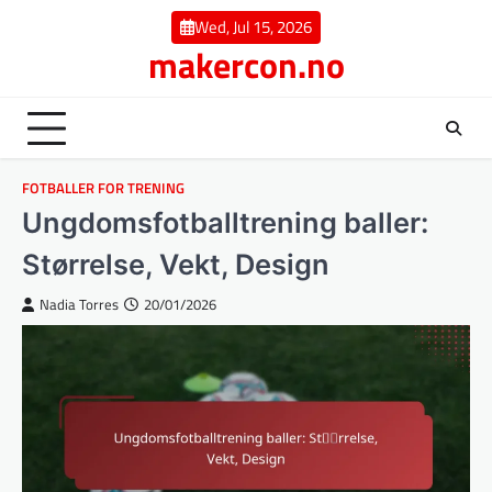
Skip
Wed, Jul 15, 2026
to
makercon.no
content
FOTBALLER FOR TRENING
Ungdomsfotballtrening baller:
Størrelse, Vekt, Design
Nadia Torres
20/01/2026