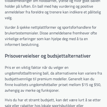
tilbakemeldinger om holdbarhet, ytelse og hvor godt ballen
holder på luften. En ball med høy vurdering og positive
anmeldelser fra foreldre og trenere kan indikere et pålitelig
valg.
Vurder å sjekke nettplattformer og sportsforhandlere for
brukertestemonialer. Disse anmeldelsene fremhever ofte
virkelige erfaringer som kan hjelpe deg med å ta en
informert beslutning.
Prisoverveielser og budsjettalternativer
Pris er en viktig faktor når du velger en
ungdomsfotballtrening ball, da alternativene kan variere fra
budsjettvennlige til premium modeller. Generelt kan du
finne kvalitets ungdomsfotballer priset mellom $15 og $50,
avhengig av merke og funksjoner.
Hvis du har et stramt budsjett, kan det være lurt å se etter
salg eller rabatter hos lokale sportsbutikker eller