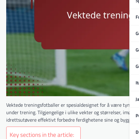
S
F
G
G
G
It
J
Vektede treningsfotballer er spesialdesignet for å være tyngre 
under trening. Tilgjengelige i ulike vekter og størrelser, imøte
P
idrettsutøvere effektivt forbedre ferdighetene sine og bygge 
D
Key sections in the article: