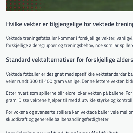
Hvilke vekter er tilgjengelige for vektede trenin
Vektede treningsfotballer kommer i forskjellige vekter, vanli
forskjellige aldersgrupper og treningsbehov, noe som lar spiller
Standard vektalternativer for forskjellige alde
Vektede fotballer er designet med spesifikke vektstandarder base
veier rundt 300 til 400 gram vanlige. Denne lettere vekten bidr
Etter hvert som spillerne blir eldre, øker vekten på ballene. For 
gram. Disse vektene hjelper til med å utvikle styrke og kontroll 
For voksne og avanserte spillere kan vektede baller veie mello
skuddkraft og generelle ballbehandlingsferdigheter.