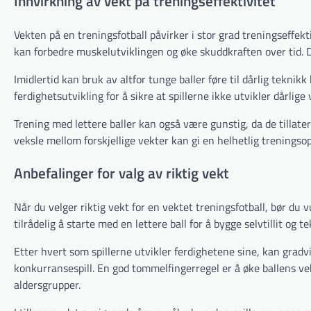
Innvirkning av vekt på treningseffektivitet
Vekten på en treningsfotball påvirker i stor grad treningseffekt
kan forbedre muskelutviklingen og øke skuddkraften over tid. 
Imidlertid kan bruk av altfor tunge baller føre til dårlig teknikk
ferdighetsutvikling for å sikre at spillerne ikke utvikler dårlige
Trening med lettere baller kan også være gunstig, da de tillater
veksle mellom forskjellige vekter kan gi en helhetlig treningsop
Anbefalinger for valg av riktig vekt
Når du velger riktig vekt for en vektet treningsfotball, bør du v
tilrådelig å starte med en lettere ball for å bygge selvtillit og t
Etter hvert som spillerne utvikler ferdighetene sine, kan gradv
konkurransespill. En god tommelfingerregel er å øke ballens ve
aldersgrupper.