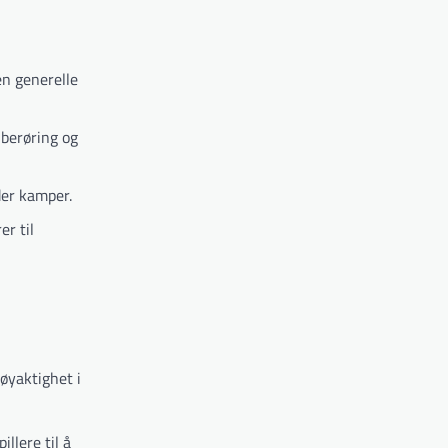
en generelle
 berøring og
der kamper.
er til
nøyaktighet i
illere til å