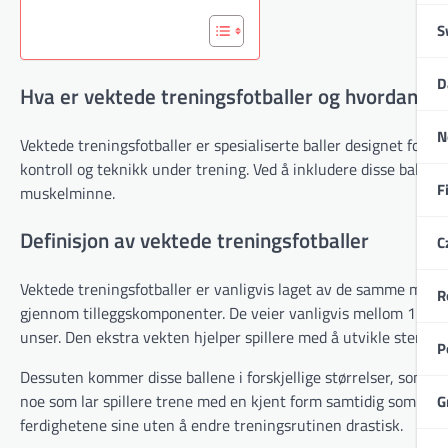
S
D
Hva er vektede treningsfotballer og hvordan fo
N
Vektede treningsfotballer er spesialiserte baller designet for 
kontroll og teknikk under trening. Ved å inkludere disse ballene
F
muskelminne.
Definisjon av vektede treningsfotballer
C
Vektede treningsfotballer er vanligvis laget av de samme mater
R
gjennom tilleggskomponenter. De veier vanligvis mellom 12 til
unser. Den ekstra vekten hjelper spillere med å utvikle sterker
P
Dessuten kommer disse ballene i forskjellige størrelser, som va
noe som lar spillere trene med en kjent form samtidig som de o
G
ferdighetene sine uten å endre treningsrutinen drastisk.