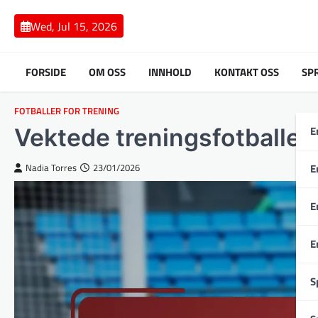
Skip
to
Wed, Jul 15, 2026
content
FORSIDE
OM OSS
INNHOLD
KONTAKT OSS
SP
FOTBALLER FOR TRENING
E
Vektede treningsfotballer:
E
Nadia Torres
23/01/2026
E
E
S