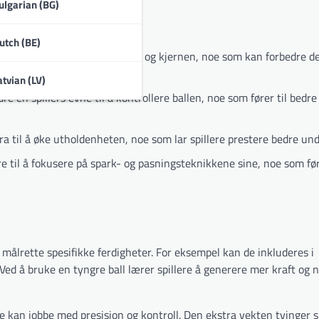
ulgarian (BG)
utch (BE)
 å bygge muskelstyrke i beina og kjernen, noe som kan forbedre d
atvian (LV)
e en spillers evne til å kontrollere ballen, noe som fører til bedre
ra til å øke utholdenheten, noe som lar spillere prestere bedre un
e til å fokusere på spark- og pasningsteknikkene sine, noe som før
å målrette spesifikke ferdigheter. For eksempel kan de inkluderes i
 Ved å bruke en tyngre ball lærer spillere å generere mer kraft og 
ere kan jobbe med presisjon og kontroll. Den ekstra vekten tvinger sp