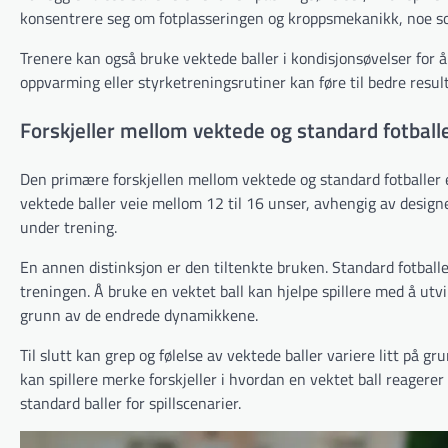
konsentrere seg om fotplasseringen og kroppsmekanikk, noe so
Trenere kan også bruke vektede baller i kondisjonsøvelser for å 
oppvarming eller styrketreningsrutiner kan føre til bedre resul
Forskjeller mellom vektede og standard fotball
Den primære forskjellen mellom vektede og standard fotballer er
vektede baller veie mellom 12 til 16 unser, avhengig av designe
under trening.
En annen distinksjon er den tiltenkte bruken. Standard fotballer
treningen. Å bruke en vektet ball kan hjelpe spillere med å utvi
grunn av de endrede dynamikkene.
Til slutt kan grep og følelse av vektede baller variere litt på 
kan spillere merke forskjeller i hvordan en vektet ball reagerer
standard baller for spillscenarier.