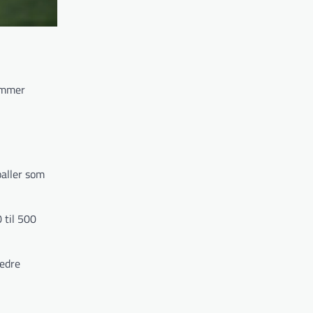
kommer
baller som
0 til 500
bedre