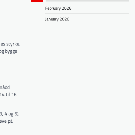
February 2026
January 2026
nes styrke,
 og bygge
pnådd
4 til 16
, 4 og 5),
 øve på