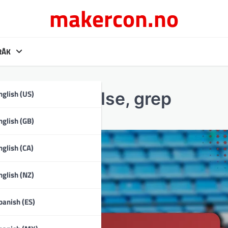
makercon.no
RÅK
nglish (US)
 Vekt, Størrelse, grep
nglish (GB)
nglish (CA)
nglish (NZ)
panish (ES)