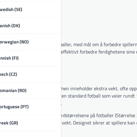
wedish (SE)
anish (DK)
rbedrer de treningen?
orwegian (NO)
å være tyngre enn standard fotballer, med mål om å forbedre spiller
 i øvelser, kan idrettsutøvere effektivt forbedre ferdighetene sine
innish (FI)
zech (CZ)
ialene som vanlige fotballer, men inneholder ekstra vekt, ofte op
omanian (RO)
 16 unser, sammenlignet med en standard fotball som veier rundt 1
e spark- og pasningsteknikker.
ortuguese (PT)
nligvis samsvarer med standardstørrelsene på fotballer (Størrelse 3
pplever fordelene med ekstra vekt. Designet sikrer at spillere kan
reek (GR)