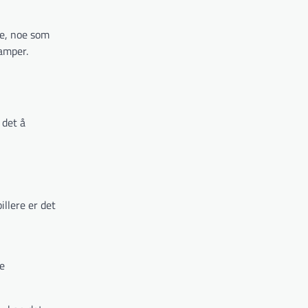
ke, noe som
amper.
 det å
illere er det
ge