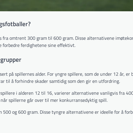
gsfotballer?
gvis fra omtrent 300 gram til 600 gram. Disse alternativene imøte
e forbedre ferdighetene sine effektivt.
rsgrupper
rt på spillernes alder. For yngre spillere, som de under 12 år, er 
ar til å forhindre skader samtidig som den gir en utfordring.
spillere i alderen 12 til 16, varierer alternativene vanligvis fra 40
når spillerne går over til mer konkurransedyktig spill.
m 500 og 600 gram. Disse tyngre alternativene er ideelle for å for