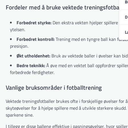
B
Fordeler med å bruke vektede treningsfotballer
D
Forbedret styrke:
Den ekstra vekten hjelper spillere med
ytelsen.
L
Forbedret kontroll:
Trening med en tyngre ball kan forbedr
presisjon.
Økt utholdenhet:
Bruk av vektede baller i øvelser kan bid
Bedre teknikk:
Å øve med en vektet ball oppfordrer spiller
forbedrede ferdigheter.
Vanlige bruksområder i fotballtrening
Vektede treningsfotballer brukes ofte i forskjellige øvelser for 
skyteøvelser for å hjelpe spillere med å utvikle sterkere skudd.
sparkene sine.
I tillegg er disse ballene effektive i pasningsøvelser, hvor spill