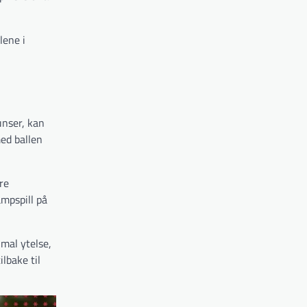
lene i
unser, kan
med ballen
re
ampspill på
imal ytelse,
lbake til