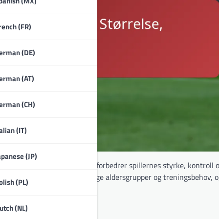
panish (MX)
rench (FR)
erman (DE)
erman (AT)
erman (CH)
alian (IT)
apanese (JP)
enn standard baller, noe som forbedrer spillernes styrke, kontroll 
kommer disse ballene forskjellige aldersgrupper og treningsbehov, o
olish (PL)
muskelminne.
utch (NL)