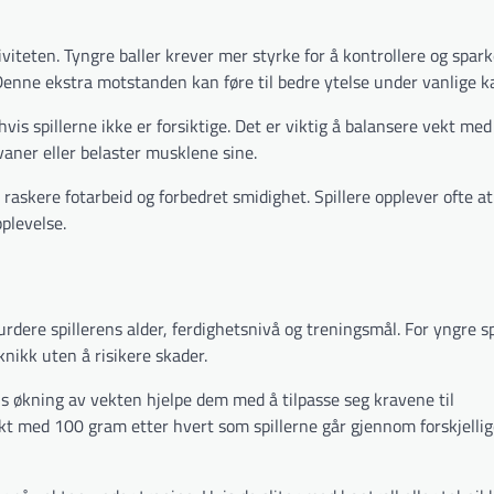
iviteten. Tyngre baller krever mer styrke for å kontrollere og spar
Denne ekstra motstanden kan føre til bedre ytelse under vanlige k
 hvis spillerne ikke er forsiktige. Det er viktig å balansere vekt med
 vaner eller belaster musklene sine.
 raskere fotarbeid og forbedret smidighet. Spillere opplever ofte at
plevelse.
urdere spillerens alder, ferdighetsnivå og treningsmål. For yngre sp
eknikk uten å risikere skader.
is økning av vekten hjelpe dem med å tilpasse seg kravene til
kt med 100 gram etter hvert som spillerne går gjennom forskjelli