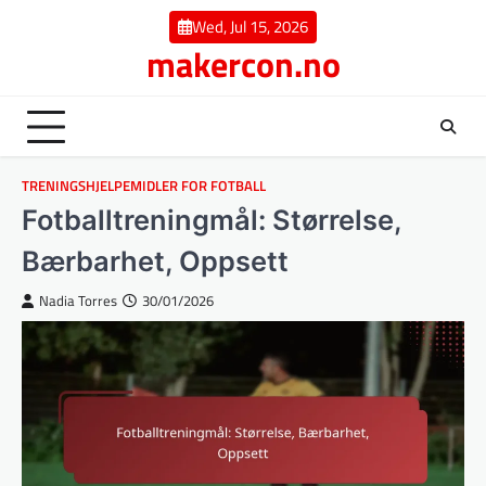
Skip
Wed, Jul 15, 2026
to
makercon.no
content
TRENINGSHJELPEMIDLER FOR FOTBALL
Fotballtreningmål: Størrelse,
Bærbarhet, Oppsett
Nadia Torres
30/01/2026