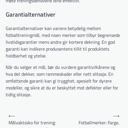
møte treningsbehovene dine effektivt.
Garantialternativer
Garantialternativer kan variere betydelig mellom
fotballtreningmål, med noen merker som tilbyr begrensede
livstidsgarantier mens andre gir kortere dekning. En god
garanti kan indikere produsentens tillit til produktets
holdbarhet og ytelse.
Når du velger et mål, bør du vurdere garantivilkårene og
hva det dekker, som rammeskader eller nett slitasje. En
omfattende garanti kan gi trygghet, spesielt for dyrere
modeller, og sikre at du er beskyttet mot defekter eller for
tidlig slitasje.
Post
⟵
⟶
navigation
Målvaktssko for trening:
Fotballmerker: Farge,